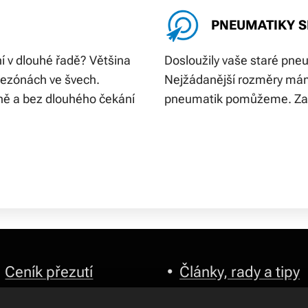
PNEUMATIKY 
í v dlouhé řadě? Většina
Dosloužily vaše staré pne
 sezónách ve švech.
Nejžádanější rozměry má
vně a bez dlouhého čekání
pneumatik pomůžeme. Zavo
Ceník přezutí
•
Články, rady a tipy